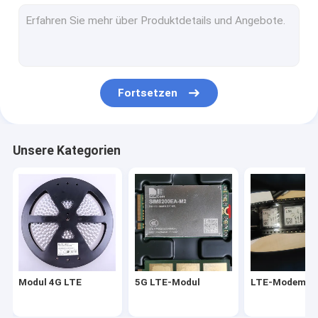
LTE-Modemmodul
Wireless-Modem-Router
wifi drahtloses Modul
Fortsetzen
Modul für drahtlose Router
Wireless GPS-Modul
Unsere Kategorien
Modul IOT Wifi
Modul 4G LTE
5G LTE-Modul
LTE-Modemmo