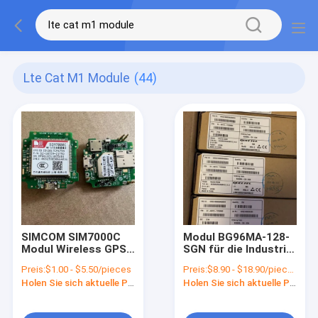
Lte Cat M1 Module
(44)
SIMCOM SIM7000C
Modul BG96MA-128-
Modul Wireless GPS
SGN für die Industrie
LTE Cat M1 Modul
LTE Cat M1
Preis:
$1.00 - $5.50/pieces
Preis:
$8.90 - $18.90/pieces
NB-IoT Modul
Holen Sie sich aktuelle Preis
Holen Sie sich aktuelle Preis