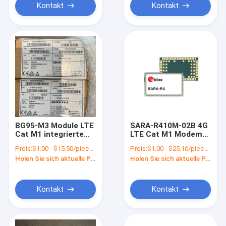
Kontakt
Kontakt
BG95-M3 Module LTE
SARA-R410M-02B 4G
Cat M1 integrierte
LTE Cat M1 Modem
RAM Cortex A7
LTE Cat NB1 Modem
Preis:
$1.00 - $15.50/pieces
Preis:
$1.00 - $25.10/pieces
Prozessor
Wireless
Holen Sie sich aktuelle Preis
Holen Sie sich aktuelle Preis
Kontakt
Kontakt