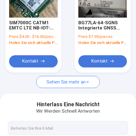
Über uns
Werksbesichtigung
SIM7000C CATM1
BG77LA-64-SGNS
EMTC LTE NB-IOT-
Integrierte GNSS
Qualitätskontrolle
Modul Dual-Band
LPWA IoT-Module
Preis:
$4.00 - $16.00/pieces
Preis:
$7.99/pieces
GPRS/EDGE-Modul
LTE Katze M1/Katze
Holen Sie sich aktuelle Preis
Holen Sie sich aktuelle Preis
NB2 Modul
Kontakt mit uns
Neuigkeiten
Kontakt
Kontakt
Rechtssachen
Sehen Sie mehr an
Bitte um ein Angebot
Hinterlass Eine Nachricht
Wir Werden Schnell Antworten
Modul 4G LTE
5G LTE-Modul