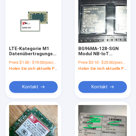
LTE-Kategorie M1
BG96MA-128-SGN
Datenübertragungsrate
Modul NB-IoT
von 375 Kbps UL/DL
Kompakt SMT
Preis:
$1.00 - $19.00/pieces
Preis:
$0.10 - $25.00/pieces
4G LTE-Modul SARA-
Formenfaktor Lte
Holen Sie sich aktuelle Preis
Holen Sie sich aktuelle Preis
R410M-02B-01
CAT M1
NBTC-zertifiziert
Kontakt
Kontakt
Zu Hause
Produkte
Videos