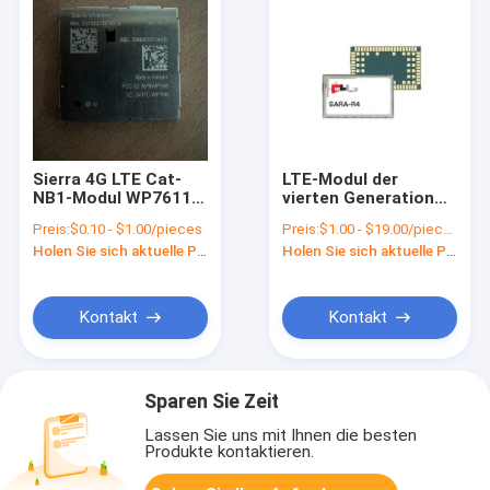
Sierra 4G LTE Cat-
LTE-Modul der
NB1-Modul WP7611
vierten Generation
drahtloser NBIOT 4G-
mit Teilnummer
Preis:
$0.10 - $1.00/pieces
Preis:
$1.00 - $19.00/pieces
Modul
SARA-R410M-02B-01
Holen Sie sich aktuelle Preis
Holen Sie sich aktuelle Preis
LTE-Kategorie
M1/NB1
Kontakt
Kontakt
Sparen Sie Zeit
Lassen Sie uns mit Ihnen die besten
Produkte kontaktieren.