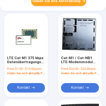
Geben Sie Ihre Anforderung
LTE Cat M1 375 kbps
Cat-M1 / Cat-NB1
Datenübertragungsrate
LTE-Modemmodul
4G Mobilfunkmodul
WP7700 Sierra
Preis:
$1.00 - $19.00/pieces
Preis:
$22.00 - $25.00/pieces
für Smart City
Wireless AirPrime
Holen Sie sich aktuelle Preis
Holen Sie sich aktuelle Preis
Bedürfnisse
Kontakt
Kontakt