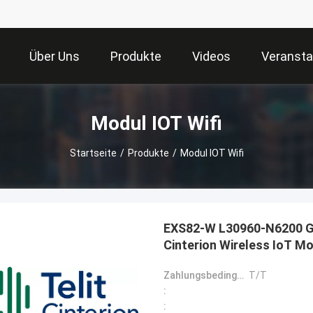
Über Uns
Produkte
Videos
Veransta
Modul IOT Wifi
Startseite
/
Produkte
/
Modul IOT Wifi
EXS82-W L30960-N6200 Gl
Cinterion Wireless IoT Mo
ermöglicht Low Power Wid
Zahlungsbedingungen:
T/T
neuer Industrien.
:
: