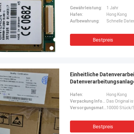
Gewährleistung:
1 Jahr
Hafen:
Hong Kong
Aufbewahrung:
Schnelle Dat
Bestpreis
Einheitliche Datenverarbe
Datenverarbeitungsanlag
Hafen:
Hong Kong
Verpackung Informationen:
Das Original i
Versorgungsmaterial-Fähigkeit:
10000 Stück/
Bestpreis