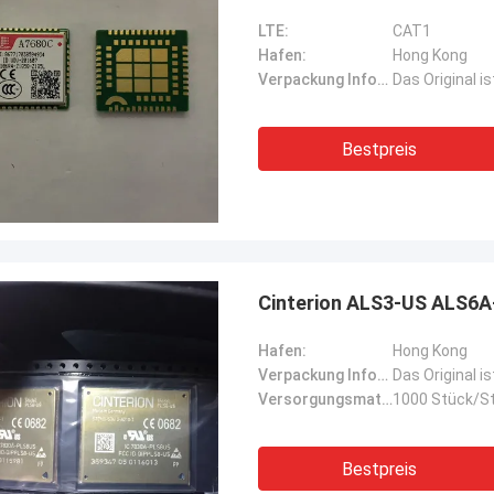
LTE:
CAT1
Hafen:
Hong Kong
Verpackung Informationen:
Das Original i
Bestpreis
Cinterion ALS3-US ALS6A
Hafen:
Hong Kong
Verpackung Informationen:
Das Original i
Versorgungsmaterial-Fähigkeit:
1000 Stück/St
Bestpreis