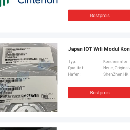
Bestpreis
Japan IOT Wifi Modul K
Typ:
Kondensator
Qualität:
Hafen:
ShenZhen.HK
Bestpreis