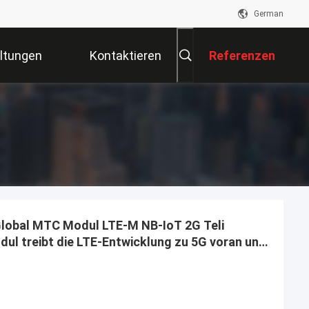
German
ltungen
Kontaktieren
Referenzen
Sie Uns
obal MTC Modul LTE-M NB-IoT 2G Teli
dul treibt die LTE-Entwicklung zu 5G voran und
e Area (LPWA)-Konnektivität für Milliarden