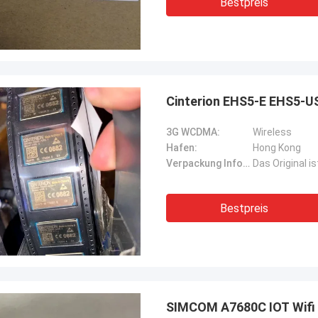
Bestpreis
Cinterion EHS5-E EHS5-
3G WCDMA:
Wireless
Hafen:
Hong Kong
Verpackung Informationen:
Das Original i
Bestpreis
SIMCOM A7680C IOT Wifi 