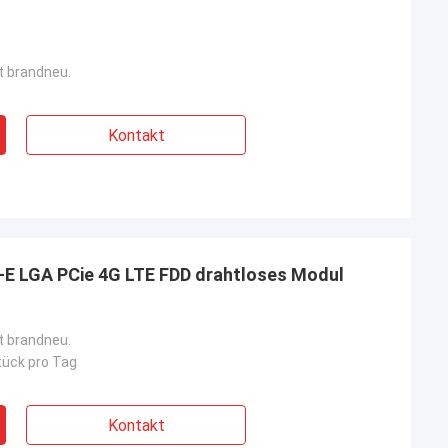
st brandneu.
Kontakt
-E LGA PCie 4G LTE FDD drahtloses Modul
st brandneu.
ück pro Tag
Kontakt