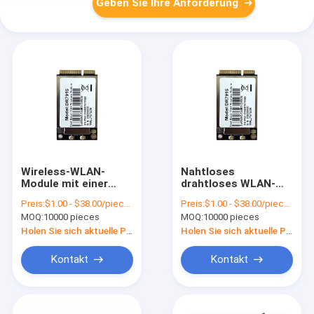
Geben Sie Ihre Anforderung
Wireless-WLAN-
Nahtloses
Module mit einer
drahtloses WLAN-
Reichweite von bis zu
Modul mit Realtek
Preis:
$1.00 - $38.00/pieces
Preis:
$1.00 - $38.00/pieces
100 m Kompatibel
RTL8188FTV-Chipset
MOQ:
10000 pieces
MOQ:
10000 pieces
mit den meisten
und eingebauter
Betriebssystemen
PCB-Antenne
Holen Sie sich aktuelle Preis
Holen Sie sich aktuelle Preis
und integrierte PCB-
Antenne
Kontakt
Kontakt