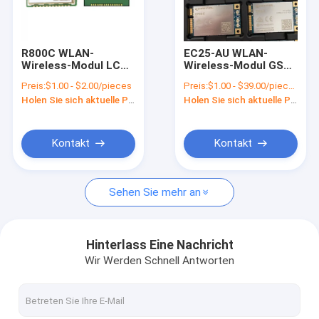
Über uns
Werksbesichtigung
R800C WLAN-
EC25-AU WLAN-
Wireless-Modul LCC-
Wireless-Modul GSM
Qualitätskontrolle
Typ GSM-GPRS-
/ EDGE Vierband LTE-
Preis:
$1.00 - $2.00/pieces
Preis:
$1.00 - $39.00/pieces
Modul mit zwei
FDD LTE-TDD
Holen Sie sich aktuelle Preis
Holen Sie sich aktuelle Preis
Bandbreiten
Kontakt mit uns
Neuigkeiten
Kontakt
Kontakt
Rechtssachen
Sehen Sie mehr an
Bitte um ein Angebot
Hinterlass Eine Nachricht
Wir Werden Schnell Antworten
Modul 4G LTE
5G LTE-Modul