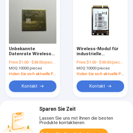
Unbekannte
Wireless-Modul für
Datenrate Wireless-
industrielle
WLAN-Modul mit
Automatisierung mit
Preis:
$1.00 - $38.00/pieces
Preis:
$1.00 - $38.00/pieces
Zertifizierungen und
einer Frequenz von
MOQ:
10000 pieces
MOQ:
10000 pieces
Frequenzbereich
2,4 GHz und einer
Datenrate von bis zu
Holen Sie sich aktuelle Preis
Holen Sie sich aktuelle Preis
150 Mbps
Kontakt
Kontakt
Sparen Sie Zeit
Lassen Sie uns mit Ihnen die besten
Produkte kontaktieren.