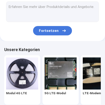
LTE-Modemmodul
Wireless-Modem-Router
wifi drahtloses Modul
Fortsetzen
Modul für drahtlose Router
Wireless GPS-Modul
Unsere Kategorien
Modul IOT Wifi
Modul 4G LTE
5G LTE-Modul
LTE-Modemmo