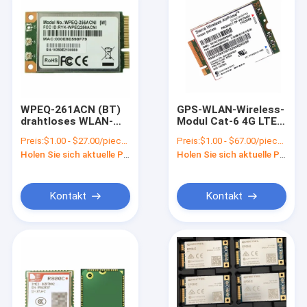
WPEQ-261ACN (BT)
GPS-WLAN-Wireless-
drahtloses WLAN-
Modul Cat-6 4G LTE
Modul DC 3.3V Mini
EM7430 Sierra
Preis:
$1.00 - $27.00/pieces
Preis:
$1.00 - $67.00/pieces
PCIE-Typ
Wireless AirPrime
Holen Sie sich aktuelle Preis
Holen Sie sich aktuelle Preis
Kontakt
Kontakt
Zu Hause
Produkte
Videos