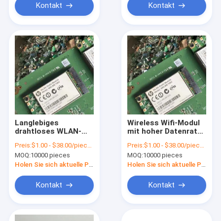
Kontakt
Kontakt
Langlebiges
Wireless Wifi-Modul
drahtloses WLAN-
mit hoher Datenrate
Modul mit
mit unbekannter
Preis:
$1.00 - $38.00/pieces
Preis:
$1.00 - $38.00/pieces
unbekannter
Antenntype
MOQ:
10000 pieces
MOQ:
10000 pieces
Frequenz und
drahtloser
Holen Sie sich aktuelle Preis
Holen Sie sich aktuelle Preis
Technologie
Kontakt
Kontakt