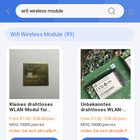
Wifi Wireless Module
(89)
Kleines drahtloses
Unbekanntes
WLAN-Modul für
drahtloses WLAN-
unbekannte
Modul für flexible
Preis:
$1.00 - $38.00/pieces
Preis:
$1.00 - $38.00/pieces
Anwendungen
Netzwerkkonfiguration
MOQ:
10000 pieces
MOQ:
10000 pieces
Holen Sie sich aktuelle Preis
Holen Sie sich aktuelle Preis