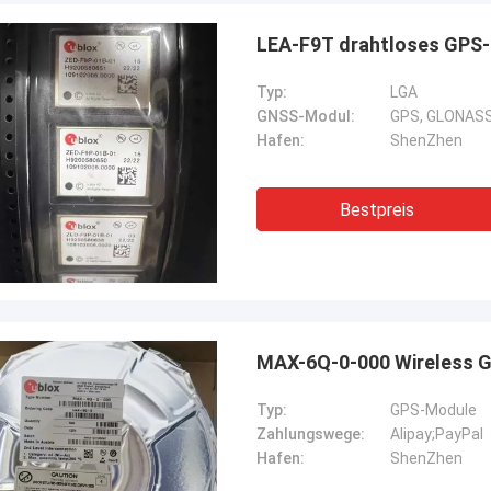
LEA-F9T drahtloses GPS-
Typ:
LGA
GNSS-Modul:
GPS, GLONASS,
Hafen:
ShenZhen
Bestpreis
MAX-6Q-0-000 Wireless 
Typ:
GPS-Module
Zahlungswege:
Alipay;PayPal
Hafen:
ShenZhen