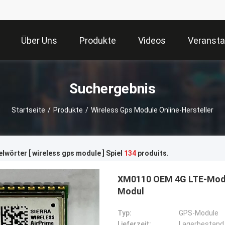
Über Uns
Produkte
Videos
Veransta
Suchergebnis
Startseite
/
Produkte
/
Wireless Gps Module Online-Hersteller
lwörter [ wireless gps module ] Spiel
134
produits.
XM0110 OEM 4G LTE-Modul
Modul
Typ:
GPS-Module
Lieferzeit:
Lagerbestand