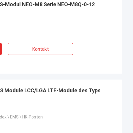
2.7V - 3.6V drahtloses GPS-Modul NEO-M8 Serie NEO-M8Q-0-12
Kontakt
S Module LCC/LGA LTE-Module des Typs
edex \ EMS \ HK-Posten