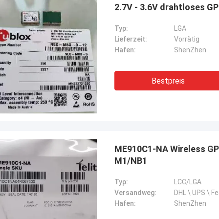
Typ:
LGA
Lieferzeit:
Vorrätig
Hafen:
ShenZhen
Bestpreis
ME910C1-NA Wireless GP
M1/NB1
Typ:
LCC/LGA
Versandweg:
DHL \ UPS \ F
Hafen:
ShenZhen