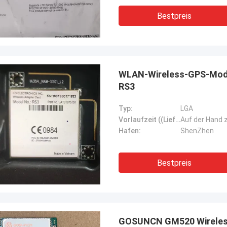
Bestpreis
WLAN-Wireless-GPS-Modu
RS3
Typ:
LGA
Vorlaufzeit ((Lieferzeit)):
Auf der Hand 
Hafen:
ShenZhen
Bestpreis
GOSUNCN GM520 Wireles