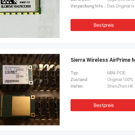
Verpackung Informationen:
Das Original i
Bestpreis
Sierra Wireless AirPrime
Typ:
MINI-PCIE
Zustand:
Original 100%
Hafen:
ShenZhen.HK
Bestpreis