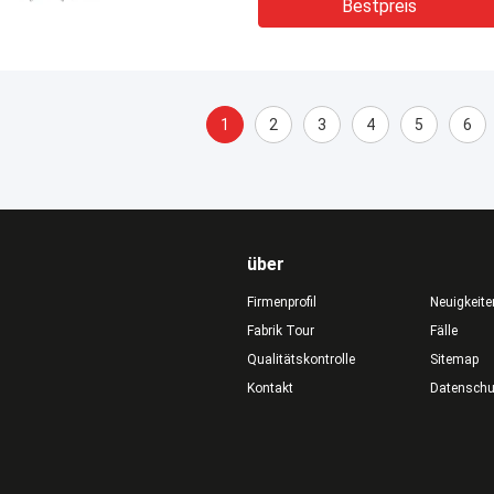
Bestpreis
1
2
3
4
5
6
über
Firmenprofil
Neuigkeite
Fabrik Tour
Fälle
Qualitätskontrolle
Sitemap
Kontakt
Datensch