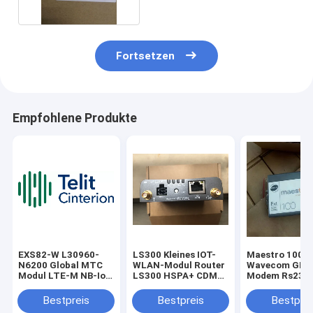
Fortsetzen
Empfohlene Produkte
EXS82-W L30960-
LS300 Kleines IOT-
Maestro 100
N6200 Global MTC
WLAN-Modul Router
Wavecom GPR
Modul LTE-M NB-IoT
LS300 HSPA+ CDMA
Modem Rs232
2G Teli Cinterion
Industrie-Gateway
Antennenansc
Wireless IoT Modul
Bestpreis
Bestpreis
Bestprei
treibt die LTE-