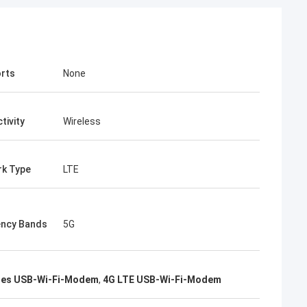
rts
None
tivity
Wireless
k Type
LTE
ncy Bands
5G
ses USB-Wi-Fi-Modem
,
4G LTE USB-Wi-Fi-Modem