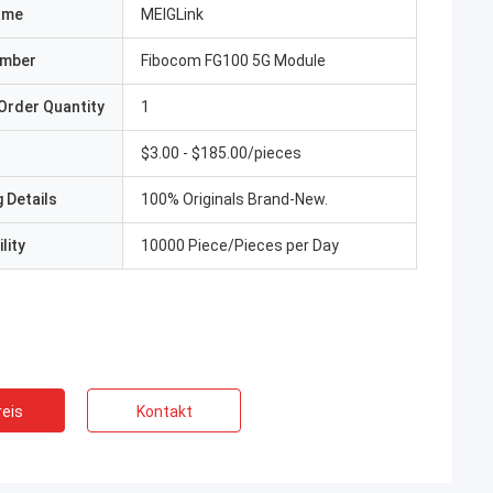
ame
MEIGLink
umber
Fibocom FG100 5G Module
Order Quantity
1
$3.00 - $185.00/pieces
 Details
100% Originals Brand-New.
lity
10000 Piece/Pieces per Day
eis
Kontakt