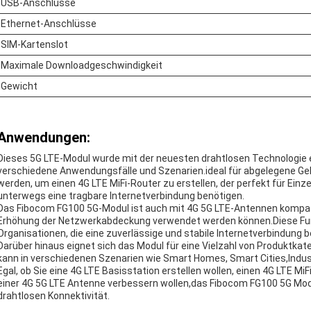
USB-Anschlüsse
Ethernet-Anschlüsse
SIM-Kartenslot
Maximale Downloadgeschwindigkeit
Gewicht
Anwendungen:
Dieses 5G LTE-Modul wurde mit der neuesten drahtlosen Technologie e
verschiedene Anwendungsfälle und Szenarien.ideal für abgelegene 
werden, um einen 4G LTE MiFi-Router zu erstellen, der perfekt für Einze
unterwegs eine tragbare Internetverbindung benötigen.
Das Fibocom FG100 5G-Modul ist auch mit 4G 5G LTE-Antennen kompati
Erhöhung der Netzwerkabdeckung verwendet werden können.Diese Fun
Organisationen, die eine zuverlässige und stabile Internetverbindung b
Darüber hinaus eignet sich das Modul für eine Vielzahl von Produktkate
kann in verschiedenen Szenarien wie Smart Homes, Smart Cities,Indu
Egal, ob Sie eine 4G LTE Basisstation erstellen wollen, einen 4G LTE M
einer 4G 5G LTE Antenne verbessern wollen,das Fibocom FG100 5G Modul 
drahtlosen Konnektivität.