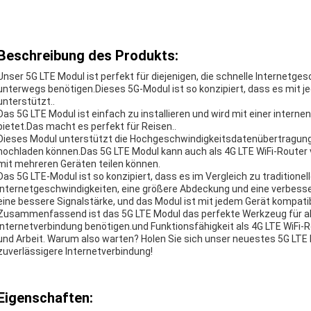
Beschreibung des Produkts:
Unser 5G LTE Modul ist perfekt für diejenigen, die schnelle Internetges
unterwegs benötigen.Dieses 5G-Modul ist so konzipiert, dass es mit j
unterstützt..
Das 5G LTE Modul ist einfach zu installieren und wird mit einer intern
bietet.Das macht es perfekt für Reisen..
Dieses Modul unterstützt die Hochgeschwindigkeitsdatenübertragung,
hochladen können.Das 5G LTE Modul kann auch als 4G LTE WiFi-Router 
mit mehreren Geräten teilen können.
Das 5G LTE-Modul ist so konzipiert, dass es im Vergleich zu tradition
Internetgeschwindigkeiten, eine größere Abdeckung und eine verbessert
eine bessere Signalstärke, und das Modul ist mit jedem Gerät kompati
Zusammenfassend ist das 5G LTE Modul das perfekte Werkzeug für all
Internetverbindung benötigen.und Funktionsfähigkeit als 4G LTE WiFi-R
und Arbeit. Warum also warten? Holen Sie sich unser neuestes 5G LTE 
zuverlässigere Internetverbindung!
Eigenschaften: