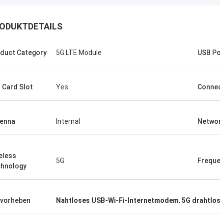
ODUKTDETAILS
duct Category
5G LTE Module
USB Po
 Card Slot
Yes
Connec
enna
Internal
Networ
eless
5G
Freque
hnology
vorheben
Nahtloses USB-Wi-Fi-Internetmodem
,
5G drahtlo