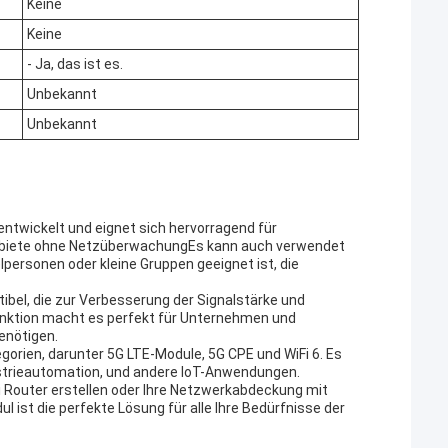
Keine
Keine
- Ja, das ist es.
Unbekannt
Unbekannt
ntwickelt und eignet sich hervorragend für
Gebiete ohne NetzüberwachungEs kann auch verwendet
lpersonen oder kleine Gruppen geeignet ist, die
bel, die zur Verbesserung der Signalstärke und
ktion macht es perfekt für Unternehmen und
enötigen.
gorien, darunter 5G LTE-Module, 5G CPE und WiFi 6. Es
strieautomation, und andere IoT-Anwendungen.
iFi Router erstellen oder Ihre Netzwerkabdeckung mit
ist die perfekte Lösung für alle Ihre Bedürfnisse der