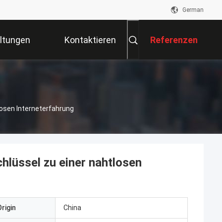
German
ltungen
Kontaktieren
Referenzen
Sie Uns
losen Interneterfahrung
lüssel zu einer nahtlosen
rigin
China