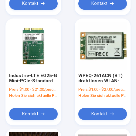
Kontakt
Kontakt
Industrie-LTE EG25-G
WPEQ-261ACN (BT)
Mini-PCIe-Standard
drahtloses WLAN-
LTE-Modul der
Modul DC 3.3V Mini
Preis:
$1.00 - $21.00/pieces
Preis:
$1.00 - $27.00/pieces
Kategorie 4
PCIE-Typ
Holen Sie sich aktuelle Preis
Holen Sie sich aktuelle Preis
Kontakt
Kontakt