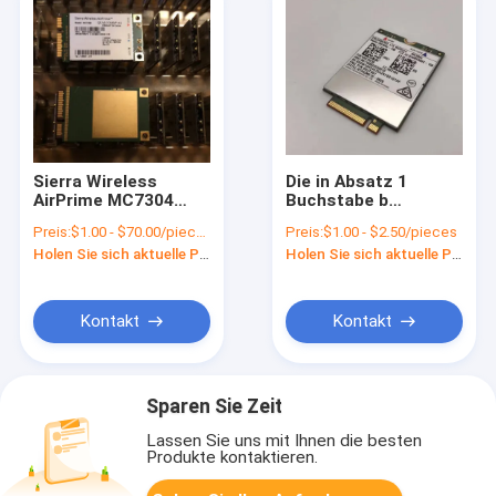
Sierra Wireless
Die in Absatz 1
AirPrime MC7304
Buchstabe b
Mini PCIE Wireless
genannten
Preis:
$1.00 - $70.00/pieces
Preis:
$1.00 - $2.50/pieces
GPS Modul
Anforderungen
Holen Sie sich aktuelle Preis
Holen Sie sich aktuelle Preis
gelten nicht für die
Bereitstellung der
erforderlichen Daten
für die Bereitstellung
Kontakt
Kontakt
der erforderlichen
Daten.
Sparen Sie Zeit
Lassen Sie uns mit Ihnen die besten
Produkte kontaktieren.