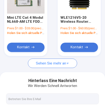
Über uns
Werksbesichtigung
Mini LTE Cat 4 Modul
WLE1216V5-20
NL668-AM LTE FDD
Wireless Router
Qualitätskontrolle
und WCDMA
Modul Compex MIMO
Preis:
$1.00 - $33.00/pieces
Preis:
$1.00 - $60.00/pieces
mehrfache Frequenz
WLAN Modul
Holen Sie sich aktuelle Preis
Holen Sie sich aktuelle Preis
Dualband
Kontakt mit uns
Neuigkeiten
Kontakt
Kontakt
Rechtssachen
Sehen Sie mehr an
Bitte um ein Angebot
Hinterlass Eine Nachricht
Wir Werden Schnell Antworten
Modul 4G LTE
5G LTE-Modul