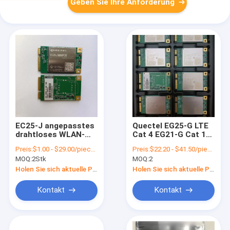
Geben Sie Ihre Anforderung
EC25-J angepasstes
Quectel EG25-G LTE
drahtloses WLAN-
Cat 4 EG21-G Cat 1
Modul LTE Cat 4 4G-
Mini PCIe Modul
Preis:
$1.00 - $29.00/pieces
Preis:
$22.20 - $41.50/pieces
Modul Mini Pcie
EG25-GGC EG21-GGB
MOQ:
2Stk
MOQ:
2
mit Zubehör für
M2M- und IoT-
Holen Sie sich aktuelle Preis
Holen Sie sich aktuelle Preis
Anwendungen
Kontakt
Kontakt