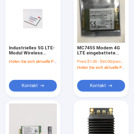
Industrielles 5G LTE-
MC7455 Modem 4G
Modul Wireless
LTE eingebettete
Huawei MH5000-31
Module GPRS GNSS
Holen Sie sich aktuelle Preis
Preis:
$1.00 - $65.00/pieces
drahtloses
GSM Leichtgewicht
Holen Sie sich aktuelle Preis
Mobilfunkmodul
Kontakt
Kontakt
Zu Hause
Produkte
Videos