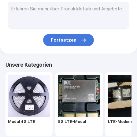
LTE-Modemmodul
Wireless-Modem-Router
wifi drahtloses Modul
Fortsetzen
Modul für drahtlose Router
Wireless GPS-Modul
Unsere Kategorien
Modul IOT Wifi
Modul 4G LTE
5G LTE-Modul
LTE-Modemmo