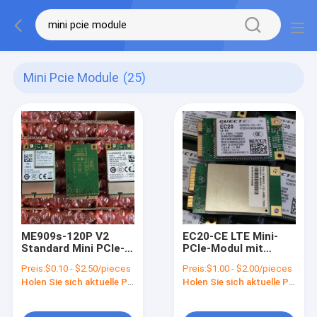
Mini Pcie Module
(25)
ME909s-120P V2
EC20-CE LTE Mini-
Standard Mini PCIe-
PCIe-Modul mit
Modul erstes LTE-
eingebetteten Rich-
Preis:
$0.10 - $2.50/pieces
Preis:
$1.00 - $2.00/pieces
Cat4-Modul
Network-Protokollen
Holen Sie sich aktuelle Preis
Holen Sie sich aktuelle Preis