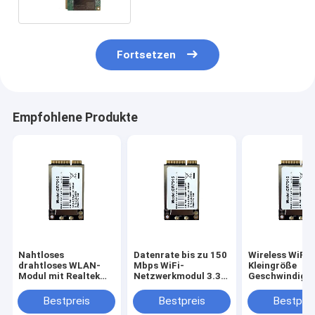
Fortsetzen
Empfohlene Produkte
Nahtloses
Datenrate bis zu 150
Wireless WiFi 
drahtloses WLAN-
Mbps WiFi-
Kleingröße
Modul mit Realtek
Netzwerkmodul 3.3V
Geschwindigke
RTL8188FTV-
Betriebsspannung
Verbindung
Chipset und
Betriebstempe
Bestpreis
Bestpreis
Bestprei
eingebauter PCB-
-20°C bis 70°C