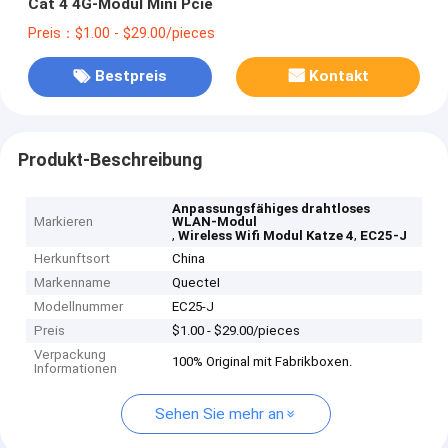
Cat 4 4G-Modul Mini Pcie
Preis：$1.00 - $29.00/pieces
Bestpreis
Kontakt
Produkt-Beschreibung
Anpassungsfähiges drahtloses
Markieren
WLAN-Modul
,
,
Wireless Wifi Modul Katze 4
EC25-J
Herkunftsort
China
Markenname
QuecteI
Modellnummer
EC25-J
Preis
$1.00 - $29.00/pieces
Verpackung
100% Original mit Fabrikboxen.
Informationen
Sehen Sie mehr an