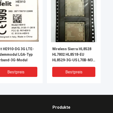
it HE910-DG 3G LTE-
Wireless Sierra HL8528
demmodul LGA-Typ
HL7802 HL8518-EU
erband-3G-Modul
HL8529-3G-US L70B-M39
Modul
Bestpreis
Bestpreis
Produkte