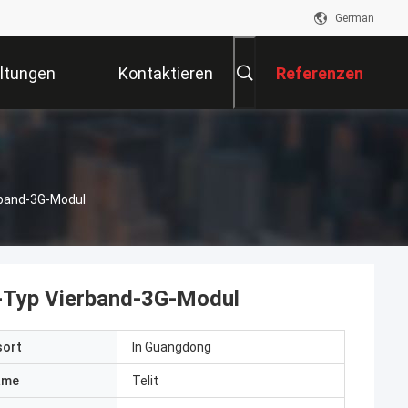
German
ltungen
Kontaktieren
Referenzen
Sie Uns
band-3G-Modul
Typ Vierband-3G-Modul
sort
In Guangdong
ame
TeIit