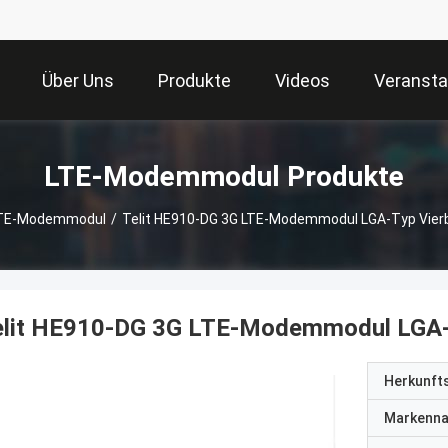
Über Uns
Produkte
Videos
Veransta
LTE-Modemmodul Produkte
TE-Modemmodul
/
Telit HE910-DG 3G LTE-Modemmodul LGA-Typ Vier
elit HE910-DG 3G LTE-Modemmodul LGA-
Herkunft
Markenn