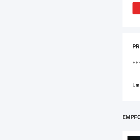
PR
HE9
Umb
EMPFO