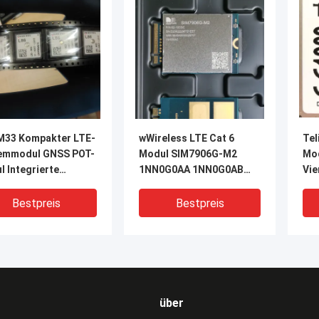
M33 Kompakter LTE-
wWireless LTE Cat 6
Tel
mmodul GNSS POT-
Modul SIM7906G-M2
Mo
 Integrierte
1NN0G0AA 1NN0G0AB
Vi
nne
1NN0G0AC
Bestpreis
Bestpreis
über