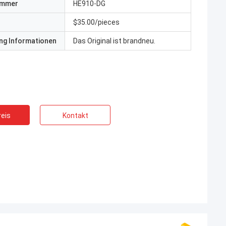
ummer
HE910-DG
$35.00/pieces
ng Informationen
Das Original ist brandneu.
eis
Kontakt