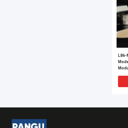
L86-
Mode
Modul
Ante