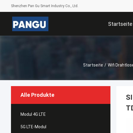
Shenzhen Pan Gu Smart Industry Co., Ltd.
Startseite
Startseite
/
Wifi Drahtlo
Alle Produkte
S
T
Modul 4G LTE
5G LTE-Modul