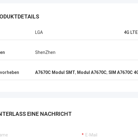
ODUKTDETAILS
LGA
4G LTE
en
ShenZhen
vorheben
A7670C Modul SMT
,
Modul A7670C
,
SIM A7670C 4
NTERLASS EINE NACHRICHT