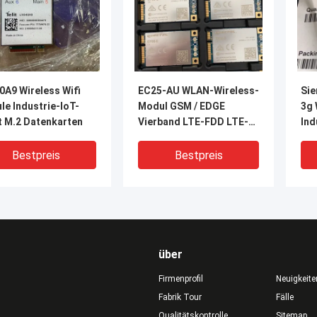
0A9 Wireless Wifi
EC25-AU WLAN-Wireless-
Sie
e Industrie-IoT-
Modul GSM / EDGE
3g
t M.2 Datenkarten
Vierband LTE-FDD LTE-
Ind
TDD
Bestpreis
Bestpreis
über
Firmenprofil
Neuigkeite
Fabrik Tour
Fälle
Qualitätskontrolle
Sitemap