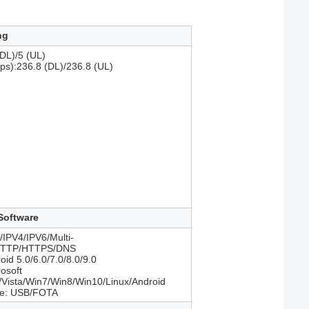
ng
DL)/5 (UL)
s):236.8 (DL)/236.8 (UL)
Software
P/IPV4/IPV6/Multi-
HTTP/HTTPS/DNS
oid 5.0/6.0/7.0/8.0/9.0
osoft
ista/Win7/Win8/Win10/Linux/Android
de: USB/FOTA