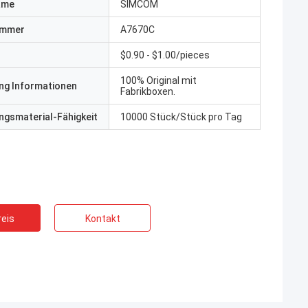
ame
SIMCOM
ummer
A7670C
$0.90 - $1.00/pieces
100% Original mit
ng Informationen
Fabrikboxen.
gsmaterial-Fähigkeit
10000 Stück/Stück pro Tag
eis
Kontakt