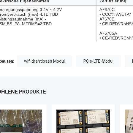
lektrische Eigenschaften
Zertifizierung
ersorgungsspannung:3.4V ~ 4.2V
A7670C
tromverbrauch ((mA) -LTE:TBD
• CCC*/TA*/CTA*
eistungsaufnahme (mA) -
A7670E
SM,BS_PA_MFRMS=2:TBD
• CE-RED*/RoHS
A7670SA
• CE-RED*/RCM*/
auten:
wifi drahtloses Modul
PCIe-LTE-Modul
HLENE PRODUKTE