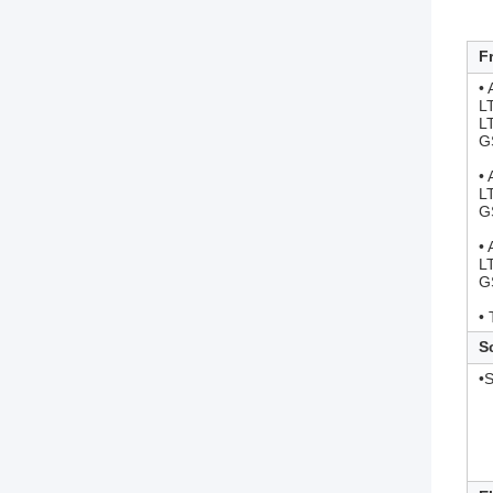
F
•
L
L
G
•
L
G
•
L
G
• 
S
•