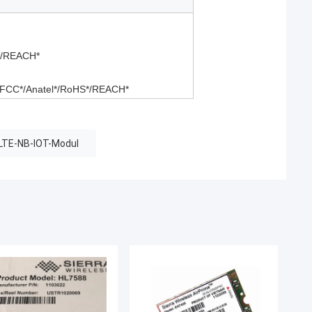
*/REACH*
FCC*/Anatel*/RoHS*/REACH*
LTE-NB-IOT-Modul