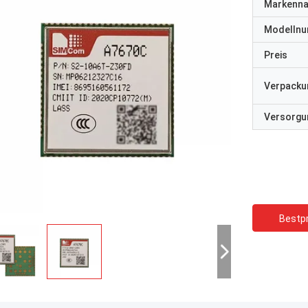
Markenn
Modelln
Preis
Verpacku
Versorgun
Bestpr