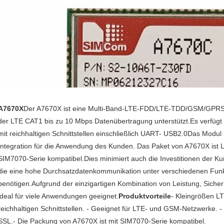
A7670X
Der A7670X ist eine Multi-Band-LTE-FDD/LTE-TDD/GSM/GPRS
der LTE CAT1 bis zu 10 Mbps Datenübertragung unterstützt.Es verfügt 
mit reichhaltigen Schnittstellen einschließlich UART- USB2.0Das Modul bi
Integration für die Anwendung des Kunden. Das Paket von A7670X ist 
SIM7070-Serie kompatibel.Dies minimiert auch die Investitionen der Ku
die eine hohe Durchsatzdatenkommunikation unter verschiedenen Fun
benötigen.Aufgrund der einzigartigen Kombination von Leistung, Sicherhe
ideal für viele Anwendungen geeignet.
Produktvorteile
- Kleingrößen L
reichhaltigen Schnittstellen. - Geeignet für LTE- und GSM-Netzwerke. 
SSL.- Die Packung von A7670X ist mit SIM7070-Serie kompatibel.