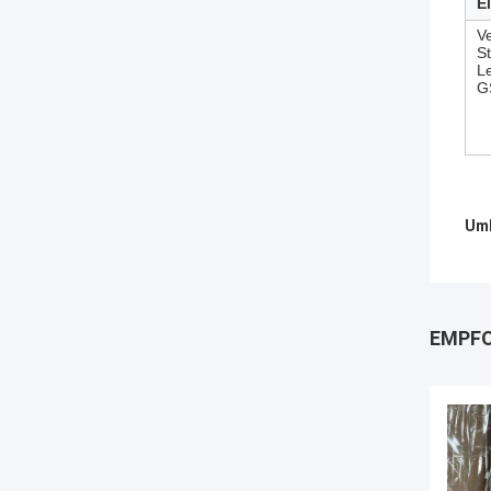
E
V
S
L
G
Umb
EMPFO