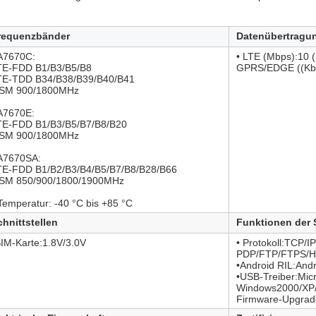
requenzbänder
Datenübertragu
 A7670C:
• LTE (Mbps):10 (
TE-FDD B1/B3/B5/B8
GPRS/EDGE ((Kbp
TE-TDD B34/B38/B39/B40/B41
SM 900/1800MHz
 A7670E:
TE-FDD B1/B3/B5/B7/B8/B20
SM 900/1800MHz
 A7670SA:
TE-FDD B1/B2/B3/B4/B5/B7/B8/B28/B66
SM 850/900/1800/1900MHz
Temperatur: -40 °C bis +85 °C
chnittstellen
Funktionen der 
SIM-Karte:1.8V/3.0V
• Protokoll:TCP/I
PDP/FTP/FTPS/
•Android RIL:Andr
•USB-Treiber:Micr
Windows2000/XP/V
Firmware-Upgra