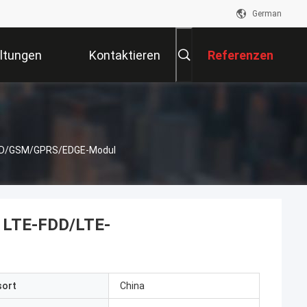
German
ltungen
Kontaktieren
Referenzen
Sie Uns
TDD/GSM/GPRS/EDGE-Modul
 LTE-FDD/LTE-
sort
China