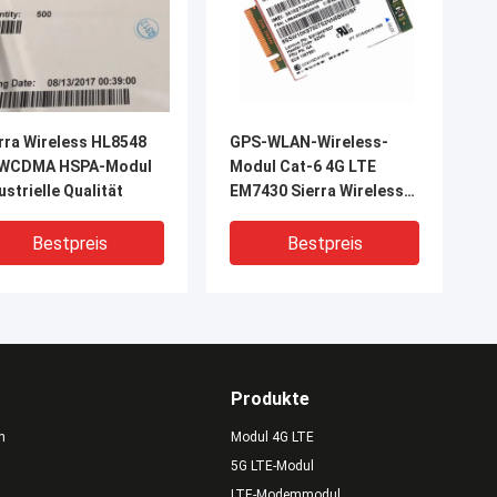
rra Wireless HL8548
GPS-WLAN-Wireless-
 WCDMA HSPA-Modul
Modul Cat-6 4G LTE
ustrielle Qualität
EM7430 Sierra Wireless
AirPrime
Bestpreis
Bestpreis
Produkte
n
Modul 4G LTE
5G LTE-Modul
LTE-Modemmodul