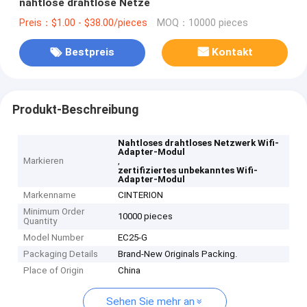
nahtlose drahtlose Netze
Preis：$1.00 - $38.00/pieces
MOQ：10000 pieces
Bestpreis
Kontakt
Produkt-Beschreibung
Nahtloses drahtloses Netzwerk Wifi-
Adapter-Modul
Markieren
,
zertifiziertes unbekanntes Wifi-
Adapter-Modul
Markenname
CINTERION
Minimum Order
10000 pieces
Quantity
Model Number
EC25-G
Packaging Details
Brand-New Originals Packing.
Place of Origin
China
Sehen Sie mehr an