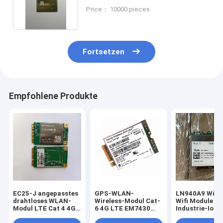
nahtlose drahtlose Netze
Price： 10000 pieces
Fortsetzen
Empfohlene Produkte
EC25-J angepasstes
GPS-WLAN-
LN940A9 Wirel
drahtloses WLAN-
Wireless-Modul Cat-
Wifi Module
Modul LTE Cat 4 4G-
6 4G LTE EM7430
Industrie-IoT-
Modul Mini Pcie
Sierra Wireless
M.2 Datenkart