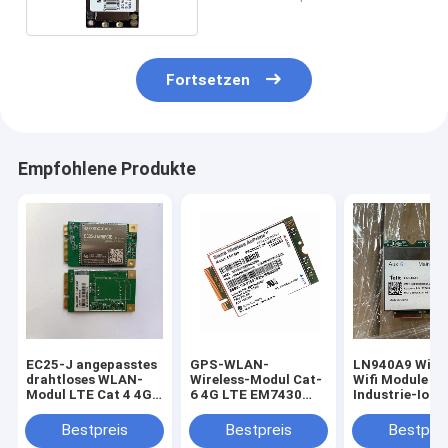
RoHS-Zertifizierung
Fortsetzen
Empfohlene Produkte
EC25-J angepasstes
GPS-WLAN-
LN940A9 Wirel
drahtloses WLAN-
Wireless-Modul Cat-
Wifi Module
Modul LTE Cat 4 4G-
6 4G LTE EM7430
Industrie-IoT-
Modul Mini Pcie
Sierra Wireless
M.2 Datenkart
AirPrime
Bestpreis
Bestpreis
Bestprei