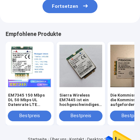
Fortsetzen
Empfohlene Produkte
EM7345 150 Mbps
Sierra Wireless
Die Kommissio
DL 50 Mbps UL
EM7445 ist ein
die Kommissio
Datenrate LTE
hochgeschwindiges
aufgefordert, 
Netzwerktyp Sierra
4G LTE-Advanced
Stellungnahme
Wireless
Pro Cat.6 drahtloses
dem Vorschlag
Bestpreis
Bestpreis
Bestprei
Mobilfunkgerät für
Kommunikationsmodul
eine Verordnu
stabile drahtlose
in Formfaktor M.2,
Nr. 45/2001 de
Konnektivität
entwickelt, um
Europäischen
globale
Parlaments un
Mobilfunkverbindungen
Rates zur Änd
Startseite
Über uns
Kontakt
Desktop Site