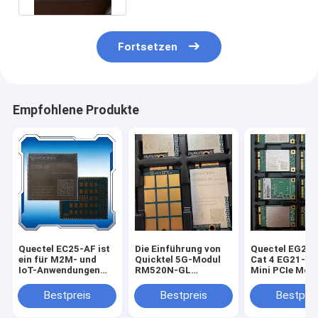
Fortsetzen
Empfohlene Produkte
Quectel EC25-AF ist
Die Einführung von
Quectel EG25-
ein für M2M- und
Quicktel 5G-Modul
Cat 4 EG21-G 
IoT-Anwendungen
RM520N-GL
Mini PCIe Mod
optimiertes LTE Cat
RM520N-EU
EG25-GGC EG
4-Modul, das
RM530N-GL
GGB mit Zubeh
Bestpreis
Bestpreis
Bestprei
maximale
RM510Q-GL
M2M- und IoT-
Datenraten von 150
RM255C-GL
Anwendungen