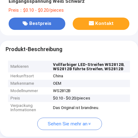
Eingangsspannung Weiß Schwarz
Preis：$0.10 - $0.20/pieces
Bestpreis
Kontakt
Produkt-Beschreibung
,
Vollfarbiger LED-Streifen WS2812B
Markieren
,
WS2812B führte Streifen
WS2812B
Herkunftsort
China
Markenname
OEM
Modellnummer
WS2812B
Preis
$0.10 - $0.20/pieces
Verpackung
Das Original ist brandneu.
Informationen
Sehen Sie mehr an