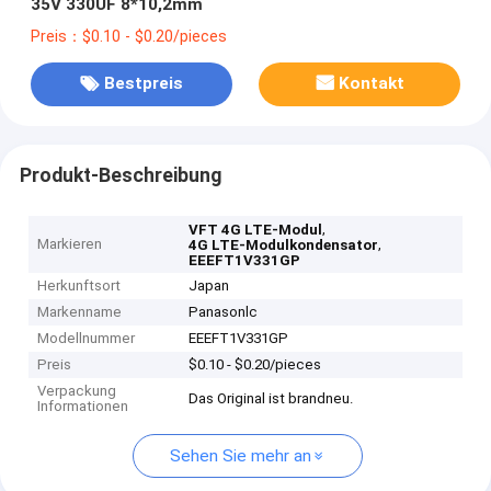
35V 330UF 8*10,2mm
Preis：$0.10 - $0.20/pieces
Bestpreis
Kontakt
Produkt-Beschreibung
,
VFT 4G LTE-Modul
Markieren
,
4G LTE-Modulkondensator
EEEFT1V331GP
Herkunftsort
Japan
Markenname
Panasonlc
Modellnummer
EEEFT1V331GP
Preis
$0.10 - $0.20/pieces
Verpackung
Das Original ist brandneu.
Informationen
Sehen Sie mehr an