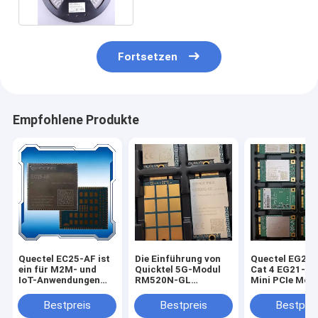
Fortsetzen
Empfohlene Produkte
Quectel EC25-AF ist
Die Einführung von
Quectel EG25-
ein für M2M- und
Quicktel 5G-Modul
Cat 4 EG21-G 
IoT-Anwendungen
RM520N-GL
Mini PCIe Mod
optimiertes LTE Cat
RM520N-EU
EG25-GGC EG
4-Modul, das
RM530N-GL
GGB mit Zubeh
Bestpreis
Bestpreis
Bestprei
maximale
RM510Q-GL
M2M- und IoT-