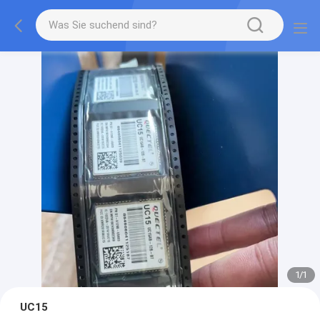
1
/
1
UC15