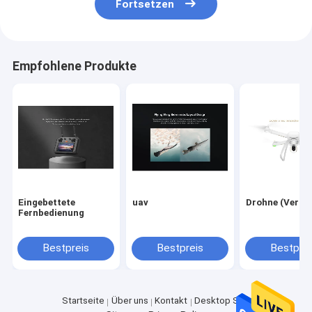
Fortsetzen
Empfohlene Produkte
Eingebettete
uav
Drohne (Versio
Fernbedienung
Bestpreis
Bestpreis
Bestprei
Startseite
Über uns
Kontakt
Desktop Site