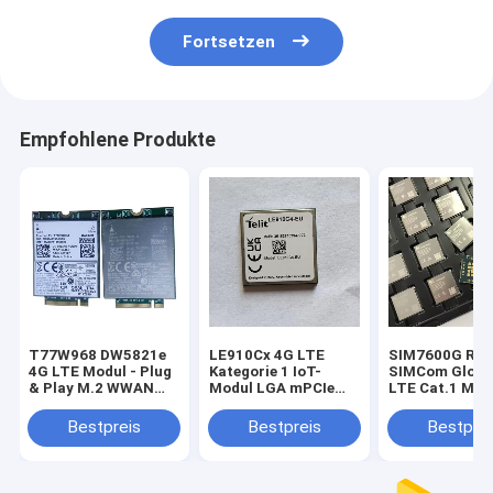
Fortsetzen
Empfohlene Produkte
T77W968 DW5821e
LE910Cx 4G LTE
SIM7600G R2
4G LTE Modul - Plug
Kategorie 1 IoT-
SIMCom Globa
& Play M.2 WWAN
Modul LGA mPCIe
LTE Cat.1 Mod
Lösung DW5821e
Für Europa EMEA 4G
Mbps Downlin
(T77W968)
Kategorie 1 Modul
GNSS Optiona
Bestpreis
Bestpreis
Bestprei
Qualcomm X20 LTE
LE910C1-EU mit
Modem M.2 Key B
GNSS-
WWAN Karte
Positionierungsfunktion
T77W968 DW5821e