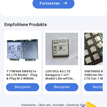
Fortsetzen
Empfohlene Produkte
T77W968 DW5821e
LE910Cx 4G LTE
SIM7600G R2
4G LTE Modul - Plug
Kategorie 1 IoT-
SIMCom Globa
& Play M.2 WWAN
Modul LGA mPCIe
LTE Cat.1 Mod
Lösung DW5821e
Für Europa EMEA 4G
Mbps Downlin
(T77W968)
Kategorie 1 Modul
GNSS Optiona
Bestpreis
Bestpreis
Bestprei
Qualcomm X20 LTE
LE910C1-EU mit
Modem M.2 Key B
GNSS-
WWAN Karte
Positionierungsfunktion
T77W968 DW5821e
4G LTE Modul für
Startseite
Über uns
Kontakt
Desktop Site