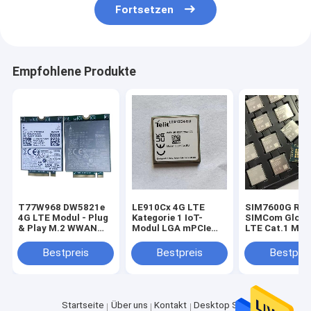
Fortsetzen
Empfohlene Produkte
T77W968 DW5821e
LE910Cx 4G LTE
SIM7600G R2
4G LTE Modul - Plug
Kategorie 1 IoT-
SIMCom Globa
& Play M.2 WWAN
Modul LGA mPCIe
LTE Cat.1 Mod
Lösung DW5821e
Für Europa EMEA 4G
Mbps Downlin
(T77W968)
Kategorie 1 Modul
GNSS Optiona
Bestpreis
Bestpreis
Bestprei
Qualcomm X20 LTE
LE910C1-EU mit
Modem M.2 Key B
GNSS-
WWAN Karte
Positionierungsfunktion
T77W968 DW5821e
4G LTE Modul für
Startseite
Über uns
Kontakt
Desktop Site