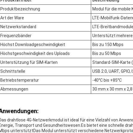
Produktattribut
Beschreibung
Produktbezeichnung
Modul für die mobile
Art der Ware
LTE-Mobilfunk-Date
Netzwerkstandard
LTE-Breitbandmodul
Frequenzbänder
Unterstützt mehrere 
Höchst Downloadgeschwindigkeit
Bis zu 150 Mbps
Höchstgeschwindigkeit des Uploads
Bis zu 50 Mbps
Unterstützung für SIM-Karten
Standard-SIM-Karte 
Schnittstelle
USB 2.0, UART, GPIO, 
Betriebstemperatur
-40°C bis +85°C
Abmessungen
30 mm x 30 mm x 2,
Anwendungen:
Das drahtlose 4G-Netzwerkmodul ist ideal für eine Vielzahl von Anwend
Energie, Transport und Gesundheitswesen.Es bietet eine schnelle drah
Mbps unterstütztDas Modul unterstützt verschiedene Netzwerkprotoko