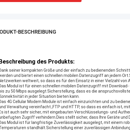
ODUKT-BESCHREIBUNG
Beschreibung des Produkts:
Dank seiner kompakten Größe und der einfach zu bedienenden Schnittste
werden und bietet einen schnellen mobilen Datenzugriff an jedem Ort.
Netzwerken weltweit, so dass es für den Einsatz in einer Vielzahl von 
Das Modul ist für einen schnellen mobilen Datenzugriff mit Download
bis zu 50 Mbps ausgelegt.Sicherstellung, dass es die anspruchsvolls
Konnektivität in jeder Situation bieten kann.
Das 4G Cellular Modem Module ist einfach einzurichten und zu bedienen, 
und Verwaltung vereinfacht.,FTP und HTTP, so dass es einfach ist, mi
Es ist auch sehr sicher, mit eingebauten Verschlüsselungs- und Authe
unbefugten Zugriff verhindern.Dies stellt sicher, dass Ihre Geräte und
Das Modul ist für langfristige Zuverlässigkeit ausgelegt, mit einem
Temperaturen standhält.Sicherstellung einer zuverlässigen Anbindun