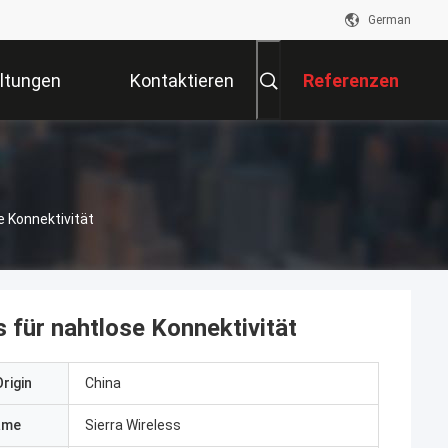
German
ltungen
Kontaktieren
Referenzen
Sie Uns
e Konnektivität
 für nahtlose Konnektivität
rigin
China
ame
Sierra Wireless