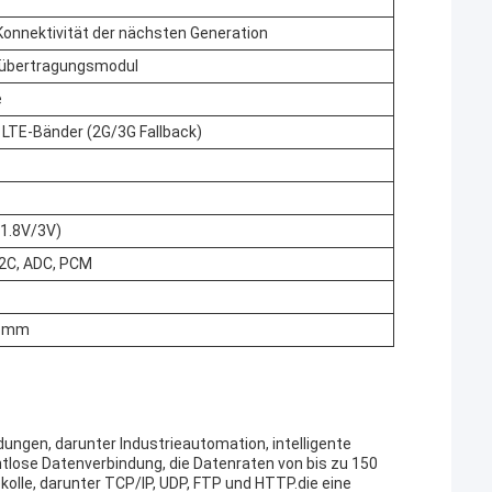
 Konnektivität der nächsten Generation
nübertragungsmodul
e
LTE-Bänder (2G/3G Fallback)
(1.8V/3V)
I2C, ADC, PCM
8 mm
ungen, darunter Industrieautomation, intelligente
tlose Datenverbindung, die Datenraten von bis zu 150
lle, darunter TCP/IP, UDP, FTP und HTTP.die eine