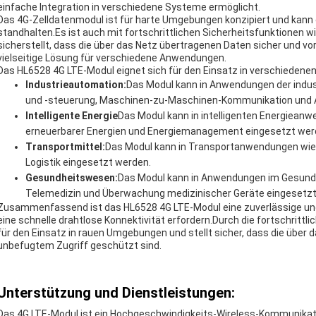
einfache Integration in verschiedene Systeme ermöglicht.
Das 4G-Zelldatenmodul ist für harte Umgebungen konzipiert und kann
standhalten.Es ist auch mit fortschrittlichen Sicherheitsfunktionen w
sicherstellt, dass die über das Netz übertragenen Daten sicher und v
vielseitige Lösung für verschiedene Anwendungen.
Das HL6528 4G LTE-Modul eignet sich für den Einsatz in verschiedenen
Industrieautomation:
Das Modul kann in Anwendungen der indus
und -steuerung, Maschinen-zu-Maschinen-Kommunikation und A
Intelligente Energie
Das Modul kann in intelligenten Energieanw
erneuerbarer Energien und Energiemanagement eingesetzt wer
Transportmittel:
Das Modul kann in Transportanwendungen wie
Logistik eingesetzt werden.
Gesundheitswesen:
Das Modul kann in Anwendungen im Gesund
Telemedizin und Überwachung medizinischer Geräte eingesetzt
Zusammenfassend ist das HL6528 4G LTE-Modul eine zuverlässige und
eine schnelle drahtlose Konnektivität erfordern.Durch die fortschrittl
für den Einsatz in rauen Umgebungen und stellt sicher, dass die über
unbefugtem Zugriff geschützt sind.
Unterstützung und Dienstleistungen:
Das 4G LTE-Modul ist ein Hochgeschwindigkeits-Wireless-Kommunikat